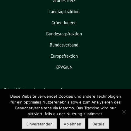
Grünes Netz
Landtagsfraktion
Grüne Jugend
Bundestagsfraktion
Bundesverband
Europafraktion
KPVGrüN
Grüne Niedersachsen benutzt das
freie grüne Theme
sunflower
‐ ein
Diese Website verwendet Cookies und andere Technologien
für ein optimales Nutzererlebnis sowie zum Analysieren des
Angebot der
verdigado eG
.
Besucherverhaltens via Matomo. Das Tracking wird nur
aktiviert, falls du der Nutzung zustimmst.
Einverstanden
Ablehnen
Details