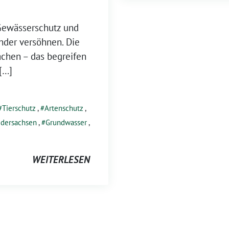
 Gewässerschutz und
nder versöhnen. Die
machen – das begreifen
 […]
Tierschutz
,
Artenschutz
,
edersachsen
,
Grundwasser
,
WEITERLESEN