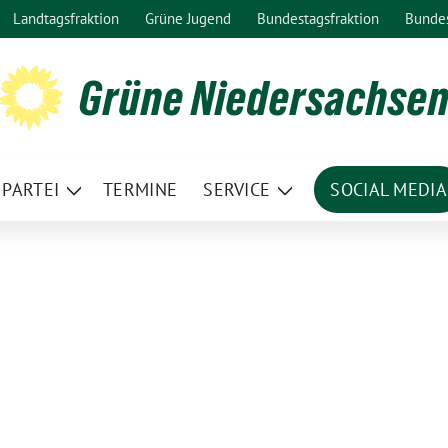
Landtagsfraktion
Grüne Jugend
Bundestagsfraktion
Bunde
Grüne Niedersachse
PARTEI
TERMINE
SERVICE
SOCIAL MEDIA
ge
Zeige
Zeige
termenü
Untermenü
Untermenü