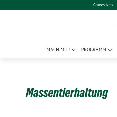
Weiter
Grünes Netz
zum
Inhalt
MACH MIT!
PROGRAMM
Zeige
Zei
Untermenü
Un
Massentierhaltung