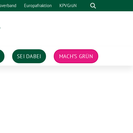
Suche
sverband
Europafraktion
KPVGrüN
n
SEI DABEI
MACH’S GRÜN