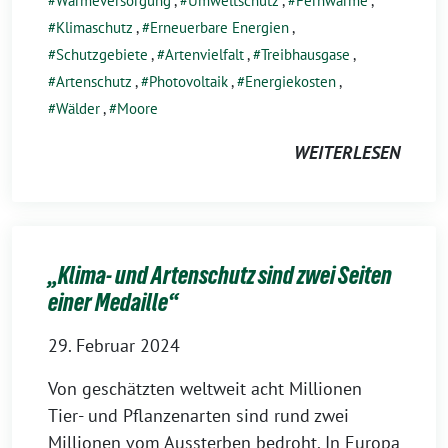
Wärmeversorgung
,
Umweltschutz
,
Fernwärme
,
Klimaschutz
,
Erneuerbare Energien
,
Schutzgebiete
,
Artenvielfalt
,
Treibhausgase
,
Artenschutz
,
Photovoltaik
,
Energiekosten
,
Wälder
,
Moore
WEITERLESEN
„Klima- und Artenschutz sind zwei Seiten
einer Medaille“
29. Februar 2024
Von geschätzten weltweit acht Millionen
Tier- und Pflanzenarten sind rund zwei
Millionen vom Aussterben bedroht. In Europa