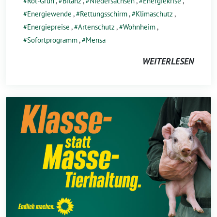
Rot-Grün
,
Bilanz
,
Niedersachsen
,
Energiekrise
,
Energiewende
,
Rettungsschirm
,
Klimaschutz
,
Energiepreise
,
Artenschutz
,
Wohnheim
,
Sofortprogramm
,
Mensa
WEITERLESEN