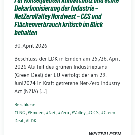
Für konsequenten Klimaschutz und echte
Dekarbonisierung der Industrie –
NetZeroValley Nordwest – CCS und
Flächenverbrauch kritisch im Blick
behalten
30. April 2026
Beschluss der LDK in Emden am 25./26. April
2026 Als Teil des grünen Industrieplans
(Green Deal) der EU verfolgt der am 29.
Juni2024 in Kraft getretene Net-Zero Industry
Act (NZIA) […]
Beschlüsse
LNG
,
Emden
,
Net
,
Zero
,
Valley
,
CCS
,
Green
Deal
,
LDK
WEITERLESEN