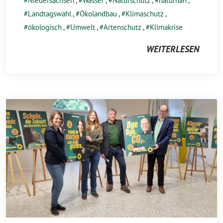
Niedersachsen
,
Wasser
,
Naturschutz
,
naturnah
,
Landtagswahl
,
Ökolandbau
,
Klimaschutz
,
ökologisch
,
Umwelt
,
Artenschutz
,
Klimakrise
WEITERLESEN