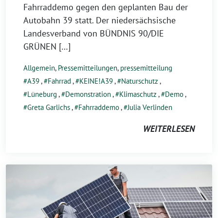
Fahrraddemo gegen den geplanten Bau der
Autobahn 39 statt. Der niedersächsische
Landesverband von BÜNDNIS 90/DIE
GRÜNEN […]
Allgemein
,
Pressemitteilungen
,
pressemitteilung
A39
,
Fahrrad
,
KEINE!A39
,
Naturschutz
,
Lüneburg
,
Demonstration
,
Klimaschutz
,
Demo
,
Greta Garlichs
,
Fahrraddemo
,
Julia Verlinden
WEITERLESEN