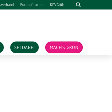
Suche
sverband
Europafraktion
KPVGrüN
n
SEI DABEI
MACH’S GRÜN