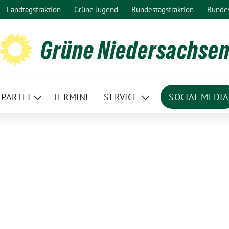
Landtagsfraktion
Grüne Jugend
Bundestagsfraktion
Bunde
Grüne Niedersachse
PARTEI
TERMINE
SERVICE
SOCIAL MEDIA
ge
Zeige
Zeige
termenü
Untermenü
Untermenü