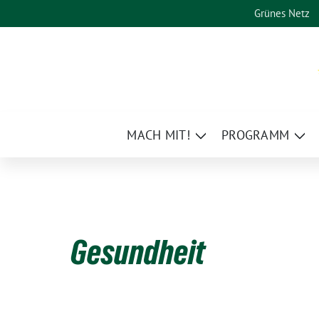
Weiter
Grünes Netz
zum
Inhalt
MACH MIT!
PROGRAMM
Zeige
Zei
Untermenü
Un
Gesundheit