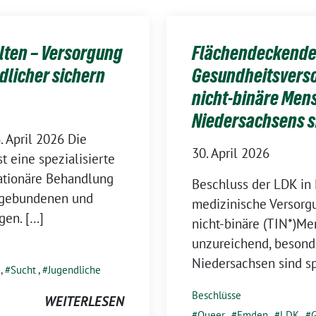
alten – Versorgung
Flächendeckende
dlicher sichern
Gesundheitsversor
nicht-binäre Men
Niedersachsens s
 April 2026 Die
30. April 2026
t eine spezialisierte
stationäre Behandlung
Beschluss der LDK in
ffgebundenen und
medizinische Versorgun
gen. […]
nicht-binäre (TIN*)Me
unzureichend, besonde
Niedersachsen sind sp
,
Sucht
,
Jugendliche
Beschlüsse
WEITERLESEN
Queer
,
Emden
,
LDK
,