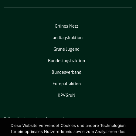
Grünes Netz
Landtagsfraktion
Grüne Jugend
Bundestagsfraktion
Bundesverband
Europafraktion
KPVGrüN
Grüne Niedersachsen benutzt das
freie grüne Theme
sunflower
‐ ein
Diese Website verwendet Cookies und andere Technologien
für ein optimales Nutzererlebnis sowie zum Analysieren des
Angebot der
verdigado eG
.