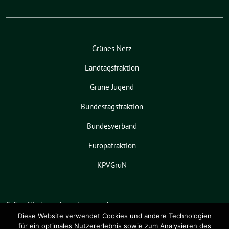
Grünes Netz
Landtagsfraktion
Grüne Jugend
Bundestagsfraktion
Bundesverband
Europafraktion
KPVGrüN
Grüne Niedersachsen benutzt das
freie grüne Theme
sunflower
‐ ein
Diese Website verwendet Cookies und andere Technologien
für ein optimales Nutzererlebnis sowie zum Analysieren des
Angebot der
verdigado eG
.