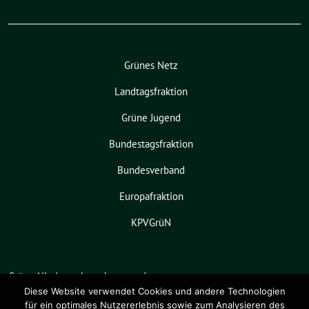
Grünes Netz
Landtagsfraktion
Grüne Jugend
Bundestagsfraktion
Bundesverband
Europafraktion
KPVGrüN
Grüne Niedersachsen benutzt das
freie grüne Theme
sunflower
‐ ein
Diese Website verwendet Cookies und andere Technologien
für ein optimales Nutzererlebnis sowie zum Analysieren des
Angebot der
verdigado eG
.