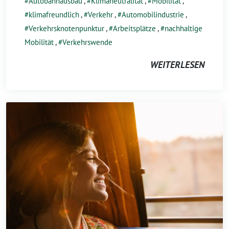
Autobahnausbau
,
Klimaneutralität
,
Mobilität
,
klimafreundlich
,
Verkehr
,
Automobilindustrie
,
Verkehrsknotenpunktur
,
Arbeitsplätze
,
nachhaltige
Mobilität
,
Verkehrswende
WEITERLESEN