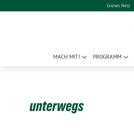
Weiter
Grünes Netz
zum
Inhalt
MACH MIT!
PROGRAMM
Zeige
Zei
Untermenü
Un
unterwegs