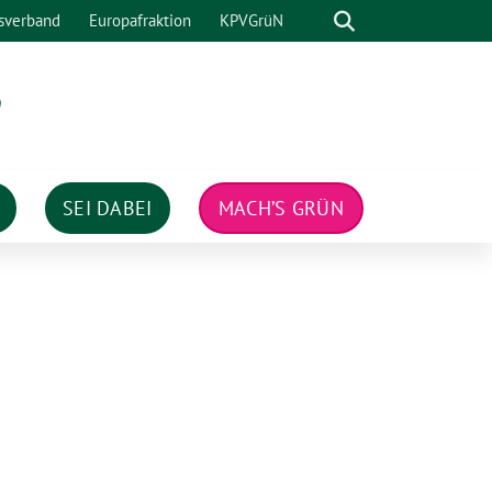
Suche
sverband
Europafraktion
KPVGrüN
n
SEI DABEI
MACH’S GRÜN