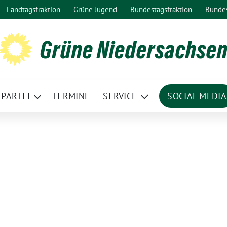
Landtagsfraktion
Grüne Jugend
Bundestagsfraktion
Bunde
Grüne Niedersachse
PARTEI
TERMINE
SERVICE
SOCIAL MEDIA
ge
Zeige
Zeige
termenü
Untermenü
Untermenü