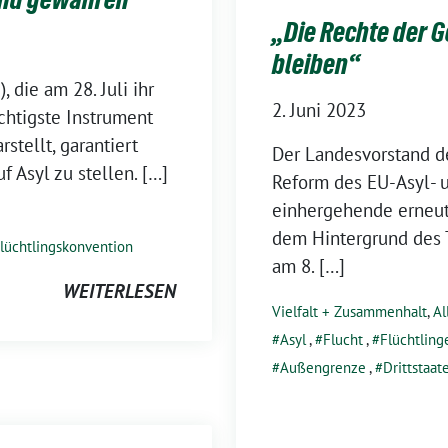
„Die Rechte der 
bleiben“
 die am 28. Juli ihr
2. Juni 2023
chtigste Instrument
stellt, garantiert
Der Landesvorstand d
f Asyl zu stellen. […]
Reform des EU-Asyl- u
einhergehende erneute
dem Hintergrund des 
lüchtlingskonvention
am 8. […]
WEITERLESEN
Vielfalt + Zusammenhalt
,
Al
Asyl
,
Flucht
,
Flüchtling
Außengrenze
,
Drittstaat