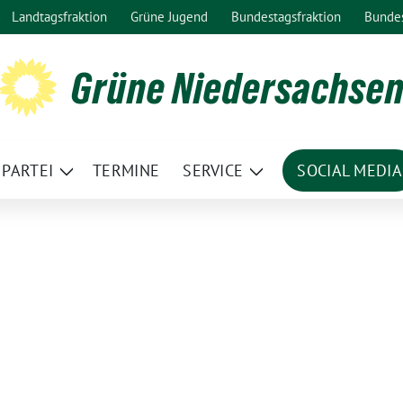
Landtagsfraktion
Grüne Jugend
Bundestagsfraktion
Bunde
Grüne Niedersachse
PARTEI
TERMINE
SERVICE
SOCIAL MEDIA
ge
Zeige
Zeige
termenü
Untermenü
Untermenü