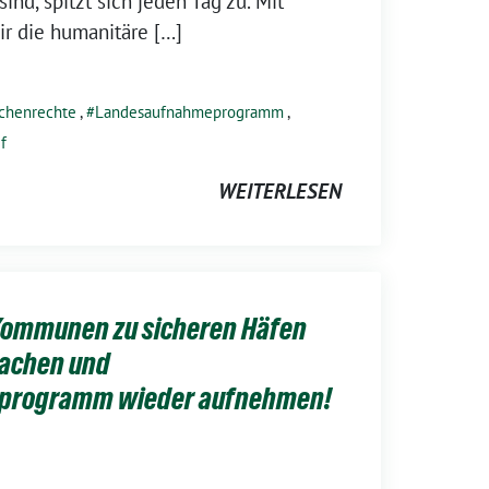
ind, spitzt sich jeden Tag zu. Mit
r die humanitäre […]
chenrechte
,
Landesaufnahmeprogramm
,
f
WEITERLESEN
Kommunen zu sicheren Häfen
machen und
programm wieder aufnehmen!