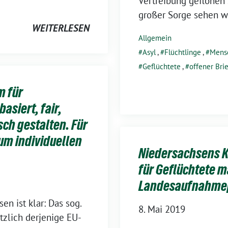
Vertreibung geflohen s
großer Sorge sehen wi
WEITERLESEN
Allgemein
Asyl
,
Flüchtlinge
,
Mens
Geflüchtete
,
offener Brie
m für
siert, fair,
ch gestalten. Für
um individuellen
Niedersachsens 
für Geflüchtete 
Landesaufnahme
n ist klar: Das sog.
8. Mai 2019
zlich derjenige EU-