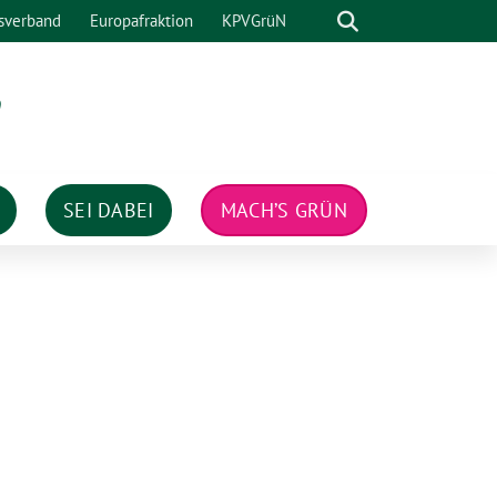
Suche
sverband
Europafraktion
KPVGrüN
n
SEI DABEI
MACH’S GRÜN