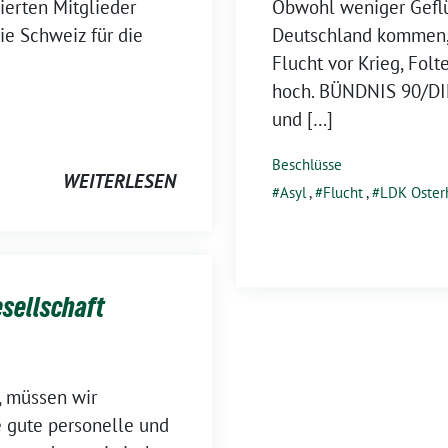
Obwohl weniger Gefl
iierten Mitglieder
Deutschland kommen, 
ie Schweiz für die
Flucht vor Krieg, Fol
hoch. BÜNDNIS 90/D
und […]
Beschlüsse
WEITERLESEN
Asyl
,
Flucht
,
LDK Oster
esellschaft
, müssen wir
e gute personelle und