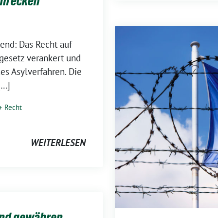
chrecken
dend: Das Recht auf
dgesetz verankert und
hes Asylverfahren. Die
[…]
+ Recht
WEITERLESEN
end gewähren