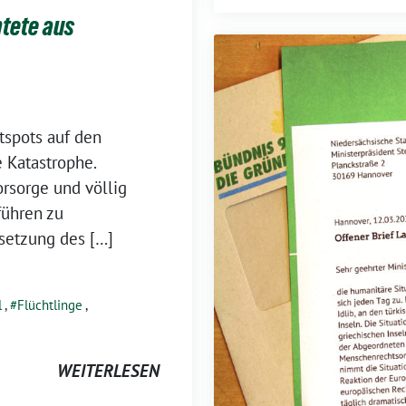
htete aus
tspots auf den
e Katastrophe.
rsorge und völlig
führen zu
setzung des […]
l
,
Flüchtlinge
,
WEITERLESEN