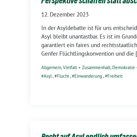
Perspektive schaffen statt abs
12. Dezember 2023
In der Asyldebatte ist für uns entschei
Asyl bleibt unantastbar. Es ist im Grun
garantiert ein faires und rechtsstaatlic
Genfer Flüchtlingskonvention und die 
Allgemein
,
Vielfalt + Zusammenhalt
,
Demokratie 
Asyl
,
Flucht
,
Einwanderung
,
Freiheit
Recht auf Asyl endlich umfass