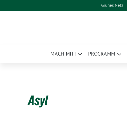
Weiter
Grünes Netz
zum
Inhalt
MACH MIT!
PROGRAMM
Zeige
Zei
Untermenü
Un
Asyl