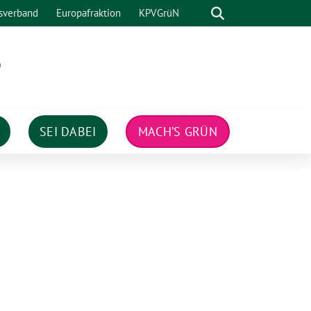
Suche
sverband
Europafraktion
KPVGrüN
n
SEI DABEI
MACH’S GRÜN