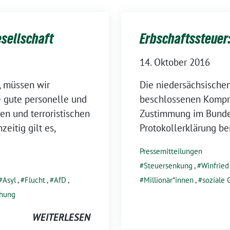
esellschaft
Erbschaftssteuer:
14. Oktober 2016
, müssen wir
Die niedersächsische
e gute personelle und
beschlossenen Kompro
gen und terroristischen
Zustimmung im Bundes
eitig gilt es,
Protokollerklärung b
Pressemitteilungen
Steuersenkung
,
Winfrie
Asyl
,
Flucht
,
AfD
,
Millionär*innen
,
soziale 
hung
WEITERLESEN