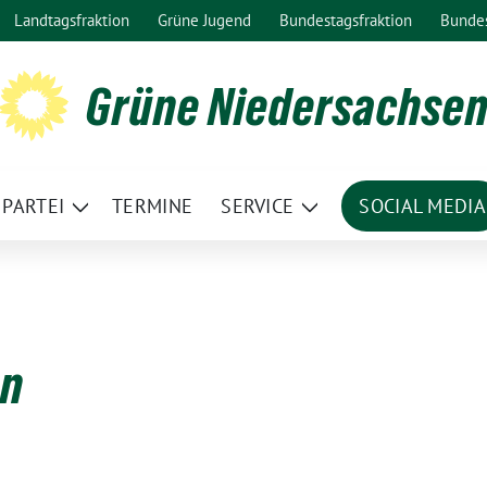
Landtagsfraktion
Grüne Jugend
Bundestagsfraktion
Bunde
Grüne Niedersachse
PARTEI
TERMINE
SERVICE
SOCIAL MEDIA
ge
Zeige
Zeige
termenü
Untermenü
Untermenü
nn