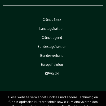
Grünes Netz
Landtagsfraktion
Grüne Jugend
Bundestagsfraktion
Bundesverband
Europafraktion
KPVGrüN
Grüne Niedersachsen benutzt das
freie grüne Theme
sunflower
‐ ein
Diese Website verwendet Cookies und andere Technologien
für ein optimales Nutzererlebnis sowie zum Analysieren des
Angebot der
verdigado eG
.