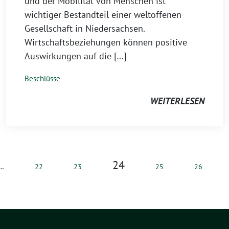
und der Mobilität von Menschen ist
wichtiger Bestandteil einer weltoffenen
Gesellschaft in Niedersachsen.
Wirtschaftsbeziehungen können positive
Auswirkungen auf die […]
Beschlüsse
WEITERLESEN
24
…
22
23
25
26