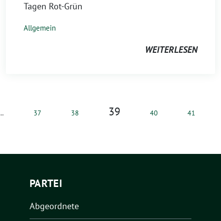
Tagen Rot-Grün
Allgemein
WEITERLESEN
39
…
37
38
40
41
PARTEI
Abgeordnete