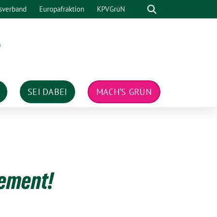
Suche
sverband
Europafraktion
KPVGrüN
n
SEI DABEI
MACH’S GRÜN
gement!