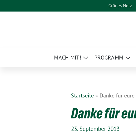
Weiter
Grünes Netz
zum
Inhalt
MACH MIT!
PROGRAMM
Zeige
Zei
Untermenü
Un
Startseite
»
Danke für eur
Danke für e
23. September 2013