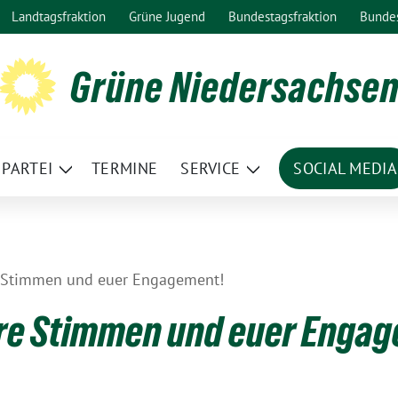
Landtagsfraktion
Grüne Jugend
Bundestagsfraktion
Bunde
Grüne Niedersachse
PARTEI
TERMINE
SERVICE
SOCIAL MEDIA
ge
Zeige
Zeige
termenü
Untermenü
Untermenü
e Stimmen und euer Engagement!
ure Stimmen und euer Enga