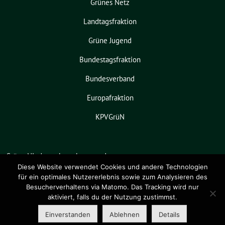
Grünes Netz
Landtagsfraktion
Grüne Jugend
Bundestagsfraktion
Bundesverband
Europafraktion
KPVGrüN
Grüne Niedersachsen benutzt das
freie grüne Theme
sunflower
‐ ein
Diese Website verwendet Cookies und andere Technologien
für ein optimales Nutzererlebnis sowie zum Analysieren des
Angebot der
verdigado eG
.
Besucherverhaltens via Matomo. Das Tracking wird nur
aktiviert, falls du der Nutzung zustimmst.
Einverstanden
Ablehnen
Details