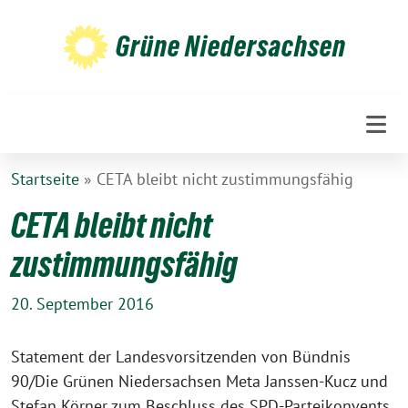
Weiter
zum
Grüne Niedersachsen
Inhalt
Startseite
»
CETA bleibt nicht zustimmungsfähig
CETA bleibt nicht
zustimmungsfähig
20. September 2016
Statement der Landesvorsitzenden von Bündnis
90/Die Grünen Niedersachsen Meta Janssen-Kucz und
Stefan Körner zum Beschluss des SPD-Parteikonvents