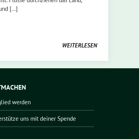
st: Flüsse durchziehen das Land,
und […]
WEITERLESEN
TMACHEN
glied werden
erstütze uns mit deiner Spende