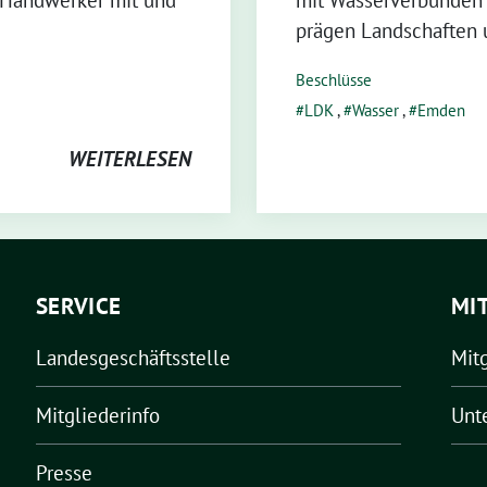
n Handwerker mit und
mit Wasserverbunden i
prägen Landschaften 
Beschlüsse
LDK
,
Wasser
,
Emden
WEITERLESEN
SERVICE
MI
Landesgeschäftsstelle
Mit
Mitgliederinfo
Unt
Presse