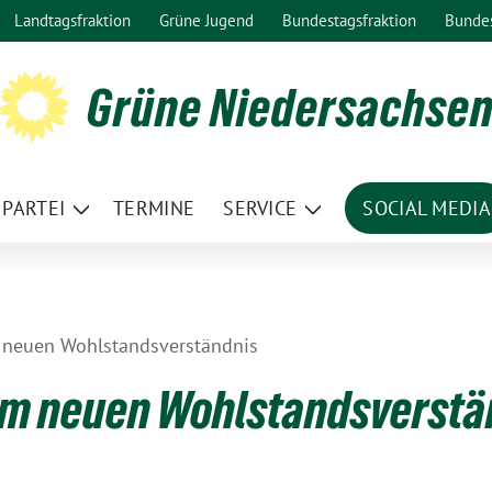
Landtagsfraktion
Grüne Jugend
Bundestagsfraktion
Bunde
Grüne Niedersachse
PARTEI
TERMINE
SERVICE
SOCIAL MEDIA
ge
Zeige
Zeige
termenü
Untermenü
Untermenü
 neuen Wohlstandsverständnis
em neuen Wohlstandsverstä