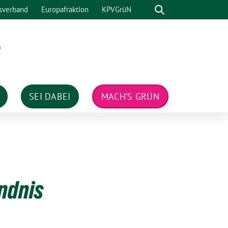
Suche
sverband
Europafraktion
KPVGrüN
n
SEI DABEI
MACH’S GRÜN
ndnis