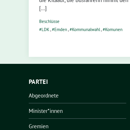
die Kitaauf, die Busfahrerin nimmt de
[…]
Beschlüsse
LDK
,
Emden
,
Kommunalwahl
,
Komunen
PARTEI
Abgeordnete
Minister*innen
Gremien