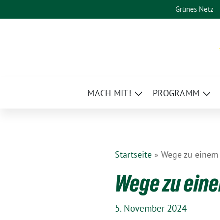
Weiter
Grünes Netz
zum
Inhalt
MACH MIT!
PROGRAMM
Zeige
Zei
Untermenü
Un
Startseite
»
Wege zu einem
Wege zu ein
5. November 2024