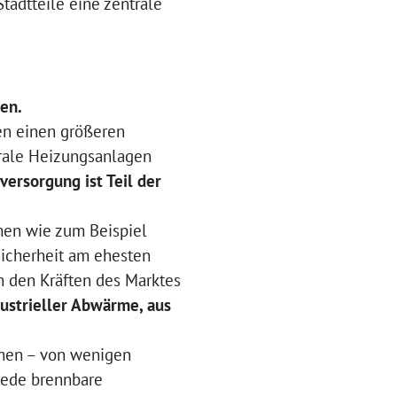
tadtteile eine zentrale
ren.
gen einen größeren
trale Heizungsanlagen
ersorgung ist Teil der
en wie zum Beispiel
ssicherheit am ehesten
h den Kräften des Marktes
strieller Abwärme, aus
men – von wenigen
Jede brennbare