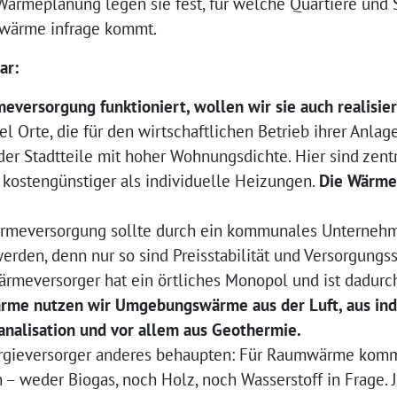
ärmeplanung legen sie fest, für welche Quartiere und S
hwärme infrage kommt.
ar:
eversorgung funktioniert, wollen wir sie auch realisie
iel Orte, die für den wirtschaftlichen Betrieb ihrer Anla
er Stadtteile mit hoher Wohnungsdichte. Hier sind zen
d kostengünstiger als individuelle Heizungen.
Die Wärmev
ärmeversorgung sollte durch ein kommunales Unternehm
werden, denn nur so sind Preisstabilität und Versorgung
ärmeversorger hat ein örtliches Monopol und ist dadurc
me nutzen wir Umgebungswärme aus der Luft, aus indu
nalisation und vor allem aus Geothermie.
rgieversorger anderes behaupten: Für Raumwärme kom
 weder Biogas, noch Holz, noch Wasserstoff in Frage. 