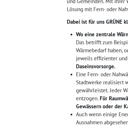
und Gemeinden. Mit ihrer W
Lösung mit Fern- oder Na
Dabei ist für uns GRÜNE kl
Wo eine zentrale Wärm
Das betrifft zum Beisp
Wärmebedarf haben, od
jeweils effizienter un
Daseinsvorsorge.
Eine Fern- oder Nahw
Stadtwerke realisiert 
gewährleistet. Jeder W
entzogen.
Für Raumwär
Gewässern oder der Ka
Auch wenn einige Ene
Ausnahmen abgesehen –