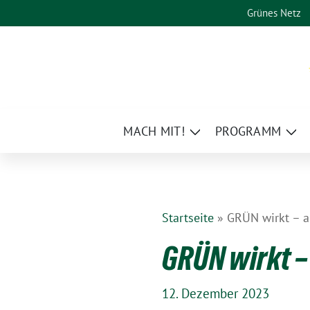
Weiter
Grünes Netz
zum
Inhalt
MACH MIT!
PROGRAMM
Zeige
Zei
Untermenü
Un
Startseite
»
GRÜN wirkt – a
GRÜN wirkt –
12. Dezember 2023