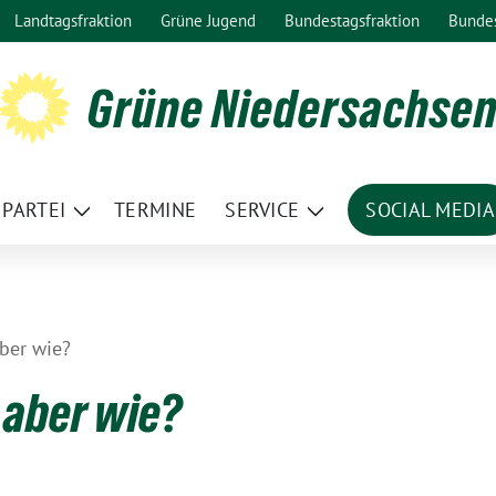
Landtagsfraktion
Grüne Jugend
Bundestagsfraktion
Bunde
Grüne Niedersachse
PARTEI
TERMINE
SERVICE
SOCIAL MEDIA
ge
Zeige
Zeige
termenü
Untermenü
Untermenü
ber wie?
 aber wie?