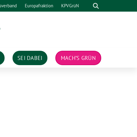
Suche
sverband
Europafraktion
KPVGrüN
n
SEI DABEI
MACH’S GRÜN