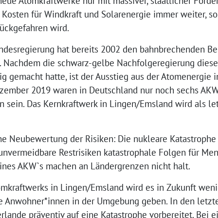
s neue Atomkraftwerke nur mit massiver, staatlicher För
Kosten für Windkraft und Solarenergie immer weiter, so 
rückgefahren wird.
ndesregierung hat bereits 2002 den bahnbrechenden Bes
. Nachdem die schwarz-gelbe Nachfolgeregierung diese
g gemacht hatte, ist der Ausstieg aus der Atomenergie 
ezember 2019 waren in Deutschland nur noch sechs AKW
en sein. Das Kernkraftwerk in Lingen/Emsland wird als l
ne Neubewertung der Risiken: Die nukleare Katastrophe
 unvermeidbare Restrisiken katastrophale Folgen für M
eines AKWˋs machen an Ländergrenzen nicht halt.
tomkraftwerks in Lingen/Emsland wird es in Zukunft weni
ie Anwohner*innen in der Umgebung geben. In den letzt
lande präventiv auf eine Katastrophe vorbereitet. Bei 