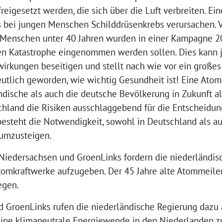
reigesetzt werden, die sich über die Luft verbreiten. Ein
ies bei jungen Menschen Schilddrüsenkrebs verursachen.
Menschen unter 40 Jahren wurden in einer Kampagne 201
ren Katastrophe eingenommen werden sollen. Dies kann 
irkungen beseitigen und stellt nach wie vor ein großes 
deutlich geworden, wie wichtig Gesundheit ist! Eine Atom
dische als auch die deutsche Bevölkerung in Zukunft al
chland die Risiken ausschlaggebend für die Entscheidun
besteht die Notwendigkeit, sowohl in Deutschland als a
 umzusteigen.
Niedersachsen und GroenLinks fordern die niederländisc
tomkraftwerke aufzugeben. Der 45 Jahre alte Atommeiler
egen.
 GroenLinks rufen die niederländische Regierung dazu
eine klimaneutrale Energiewende in den Niederlanden zu