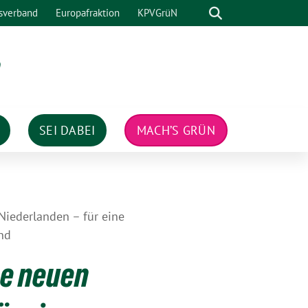
Suche
sverband
Europafraktion
KPVGrüN
n
SEI DABEI
MACH’S GRÜN
Niederlanden – für eine
nd
ne neuen