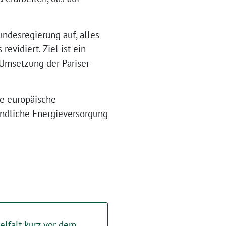
ndesregierung auf, alles
evidiert. Ziel ist ein
 Umsetzung der Pariser
me europäische
eundliche Energieversorgung
elfalt kurz vor dem