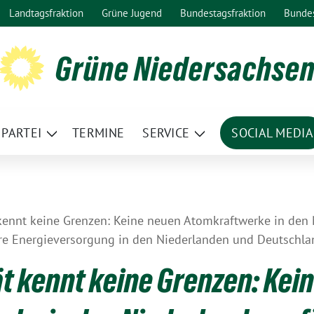
Landtagsfraktion
Grüne Jugend
Bundestagsfraktion
Bunde
Grüne Niedersachse
PARTEI
TERMINE
SERVICE
SOCIAL MEDIA
ge
Zeige
Zeige
termenü
Untermenü
Untermenü
 kennt keine Grenzen: Keine neuen Atomkraftwerke in den 
ere Energieversorgung in den Niederlanden und Deutschla
ät kennt keine Grenzen: Kei