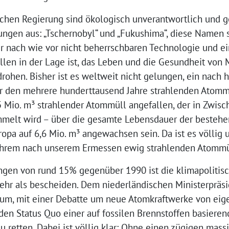
schen Regierung sind ökologisch unverantwortlich und
zungen aus: „Tschernobyl“ und „Fukushima“, diese Namen 
 nach wie vor nicht beherrschbaren Technologie und e
ällen in der Lage ist, das Leben und die Gesundheit vo
drohen. Bisher ist es weltweit nicht gelungen, ein nach
r den mehrere hunderttausend Jahre strahlenden Atommü
5 Mio. m³ strahlender Atommüll angefallen, der in Zwis
mmelt wird – über die gesamte Lebensdauer der bestehe
opa auf 6,6 Mio. m³ angewachsen sein. Da ist es völlig 
ihrem nach unserem Ermessen ewig strahlenden Atommü
ngen von rund 15% gegenüber 1990 ist die klimapolitisc
mehr als bescheiden. Dem niederländischen Ministerpräs
darum, mit einer Debatte um neue Atomkraftwerke von ei
en Status Quo einer auf fossilen Brennstoffen basieren
zu retten. Dabei ist völlig klar: Ohne einen zügigen mas