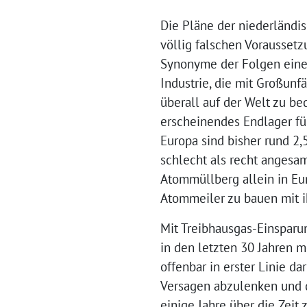
Die Pläne der niederländi
völlig falschen Vorausset
Synonyme der Folgen einer
Industrie, die mit Großunf
überall auf der Welt zu be
erscheinendes Endlager fü
Europa sind bisher rund 2,
schlecht als recht angesa
Atommüllberg allein in Eur
Atommeiler zu bauen mit 
Mit Treibhausgas-Einsparu
in den letzten 30 Jahren 
offenbar in erster Linie 
Versagen abzulenken und d
einige Jahre über die Zeit 