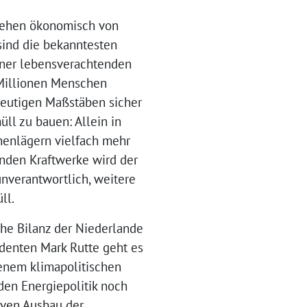
 gehen ökonomisch von
sind die bekanntesten
iner lebensverachtenden
n Millionen Menschen
 heutigen Maßstäben sicher
ll zu bauen: Allein in
chenlägern vielfach mehr
nden Kraftwerke wird der
unverantwortlich, weitere
ll.
he Bilanz der Niederlande
identen Mark Rutte geht es
genem klimapolitischen
den Energiepolitik noch
siven Ausbau der