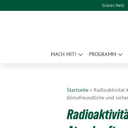
Weiter
Grünes Netz
zum
Inhalt
MACH MIT!
PROGRAMM
Zeige
Zei
Untermenü
Un
Startseite
»
Radioaktivität
klimafreundliche und sich
Radioaktivit