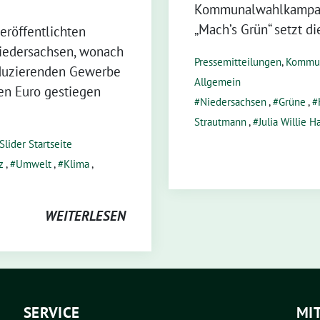
Kommunalwahlkampagn
„Mach’s Grün“ setzt di
eröffentlichten
Niedersachsen, wonach
Pressemitteilungen
,
Kommu
oduzierenden Gewerbe
Allgemein
den Euro gestiegen
Niedersachsen
,
Grüne
,
Strautmann
,
Julia Willie 
Slider Startseite
z
,
Umwelt
,
Klima
,
WEITERLESEN
SERVICE
MI