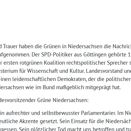
nd Trauer haben die Grünen in Niedersachsen die Nachri
genommen. Der SPD-Politiker aus Göttingen gehörte 1
 ersten rotgrünen Koalition rechtspolitischer Sprecher 
isterium für Wissenschaft und Kultur. Landesvorstand un
nen leidenschaftlichen Demokraten, der die politischen
dersachsen wie im Bund maßgeblich mitgeprägt hat.
desvorsitzender Grüne Niedersachsen:
 aufrechter und selbstbewusster Parlamentarier. Im N
utliche Akzente gesetzt. Sein Einsatz für die Niedersäc
rgessen. Sein plötzlicher Tod macht uns betroffen und tr