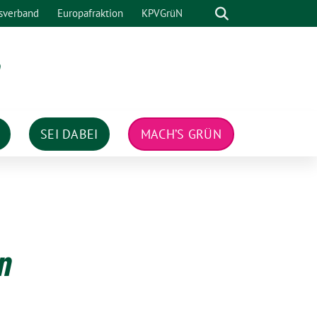
Suche
sverband
Europafraktion
KPVGrüN
n
SEI DABEI
MACH’S GRÜN
en