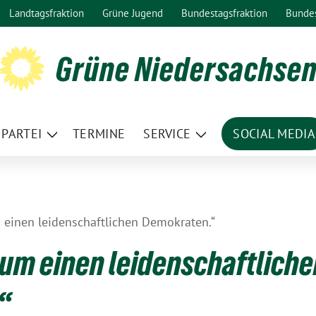
Landtagsfraktion
Grüne Jugend
Bundestagsfraktion
Bunde
Grüne Niedersachse
PARTEI
TERMINE
SERVICE
SOCIAL MEDIA
ge
Zeige
Zeige
termenü
Untermenü
Untermenü
 einen leidenschaftlichen Demokraten.“
 um einen leidenschaftlich
“