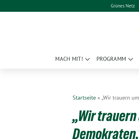
Weiter
Grünes Netz
zum
Inhalt
MACH MIT!
PROGRAMM
Zeige
Zei
Untermenü
Un
Startseite
»
„Wir trauern um
„Wir trauern
Demokraten.