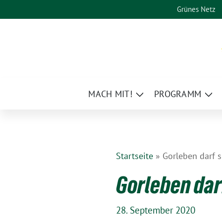
Weiter
Grünes Netz
zum
Inhalt
MACH MIT!
PROGRAMM
Zeige
Zei
Untermenü
Un
Startseite
»
Gorleben darf s
Gorleben dar
28. September 2020