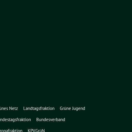
ünes Netz
Landtagsfraktion
Grüne Jugend
ndestagsfraktion
Bundesverband
ropafraktion
KPVGrüN