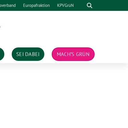
Suche
sverband
Europafraktion
KPVGrüN
n
SEI DABEI
MACH’S GRÜN