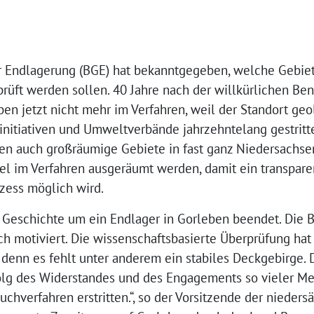
r Endlagerung (BGE) hat bekanntgegeben, welche Gebiet
rüft werden sollen. 40 Jahre nach der willkürlichen Be
ben jetzt nicht mehr im Verfahren, weil der Standort geol
initiativen und Umweltverbände jahrzehntelang gestritt
hen auch großräumige Gebiete in fast ganz Niedersachse
l im Verfahren ausgeräumt werden, damit ein transparent
zess möglich wird.
he Geschichte um ein Endlager in Gorleben beendet. Die
sch motiviert. Die wissenschaftsbasierte Überprüfung hat 
 denn es fehlt unter anderem ein stabiles Deckgebirge. 
folg des Widerstandes und des Engagements so vieler 
chverfahren erstritten.“, so der Vorsitzende der nieder