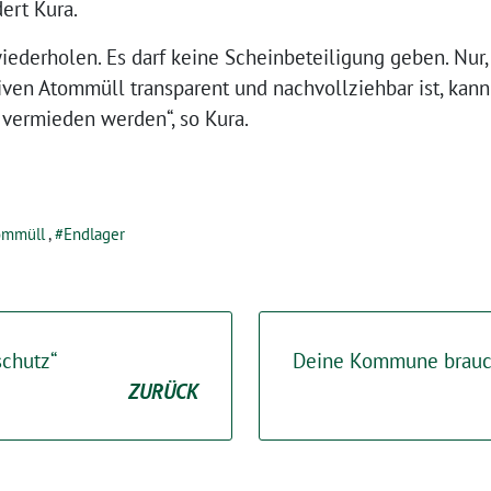
ert Kura.
wiederholen. Es darf keine Scheinbeteiligung geben. Nu
iven Atommüll transparent und nachvollziehbar ist, kann
t vermieden werden“, so Kura.
ommüll
,
Endlager
schutz“
Deine Kommune brauch
ZURÜCK