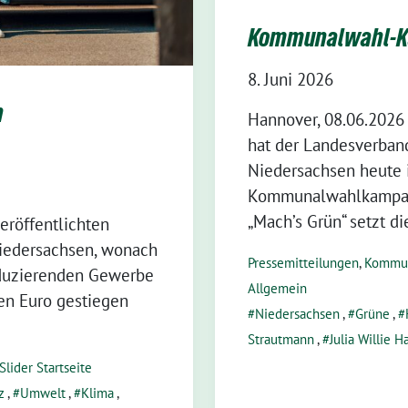
Kommunalwahl-K
8. Juni 2026
n
Hannover, 08.06.2026
hat der Landesverban
Niedersachsen heute 
Kommunalwahlkampagn
„Mach’s Grün“ setzt di
eröffentlichten
Niedersachsen, wonach
Pressemitteilungen
,
Kommu
oduzierenden Gewerbe
Allgemein
den Euro gestiegen
Niedersachsen
,
Grüne
,
Strautmann
,
Julia Willie 
Slider Startseite
z
,
Umwelt
,
Klima
,