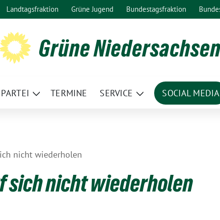
Landtagsfraktion
Grüne Jugend
Bundestagsfraktion
Bunde
Grüne Niedersachse
PARTEI
TERMINE
SERVICE
SOCIAL MEDIA
ge
Zeige
Zeige
termenü
Untermenü
Untermenü
ich nicht wiederholen
f sich nicht wiederholen