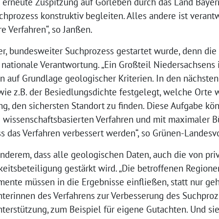
ie erneute Zuspitzung auf Gorleben durch das Land Bayer
hprozess konstruktiv begleiten. Alles andere ist veran
e Verfahren“, so Janßen.
euer, bundesweiter Suchprozess gestartet wurde, denn di
 nationale Verantwortung. „Ein Großteil Niedersachsens is
in auf Grundlage geologischer Kriterien. In den nächsten 
wie z.B. der Besiedlungsdichte festgelegt, welche Orte 
ng, den sichersten Standort zu finden. Diese Aufgabe kö
d wissenschaftsbasierten Verfahren und mit maximaler B
ss das Verfahren verbessert werden“, so Grünen-Landesv
nderem, dass alle geologischen Daten, auch die von pri
eitsbeteiligung gestärkt wird. „Die betroffenen Region
mente müssen in die Ergebnisse einfließen, statt nur ge
terinnen des Verfahrens zur Verbesserung des Suchproz
nterstützung, zum Beispiel für eigene Gutachten. Und sie 