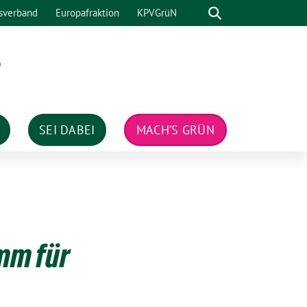
Suche
sverband
Europafraktion
KPVGrüN
n
SEI DABEI
MACH’S GRÜN
mm für