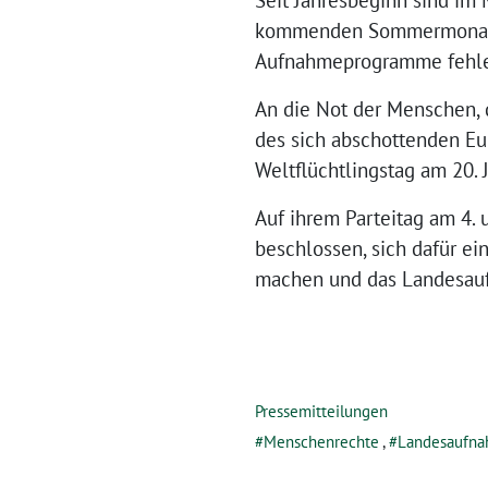
Seit Jahresbeginn sind im 
kommenden Sommermonaten 
Aufnahmeprogramme fehlen 
An die Not der Menschen, d
des sich abschottenden Eur
Weltflüchtlingstag am 20. J
Auf ihrem Parteitag am 4.
beschlossen, sich dafür e
machen und das Landesauf
Pressemitteilungen
Menschenrechte
,
Landesaufn