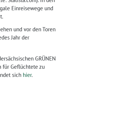
e: Statista.com). In den
egale Einreisewege und
t.
liehen und vor den Toren
edes Jahr der
iedersächsischen GRÜNEN
 für Geflüchtete zu
ndet sich
hier
.