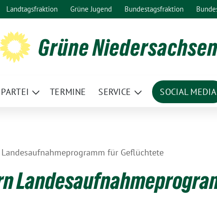
Landtagsfraktion
Grüne Jugend
Bundestagsfraktion
Bunde
Grüne Niedersachse
PARTEI
TERMINE
SERVICE
SOCIAL MEDIA
ge
Zeige
Zeige
termenü
Untermenü
Untermenü
 Landesaufnahmeprogramm für Geflüchtete
rn Landesaufnahmeprogra