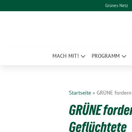
Weiter
Grünes Netz
zum
Inhalt
MACH MIT!
PROGRAMM
Zeige
Zei
Untermenü
Un
Startseite
»
GRÜNE fordern
GRÜNE forde
Geflüchtete