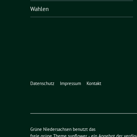
Wahlen
Datenschutz
Impressum
Kontakt
Grüne Niedersachsen benutzt das
freie grüne Theme
sunflower
‐ ein Angebot der
verdig