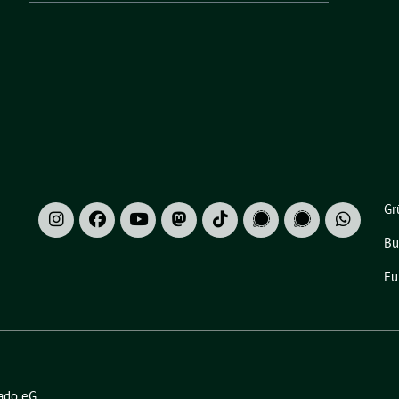
Gr
Bu
Eu
ado eG
.