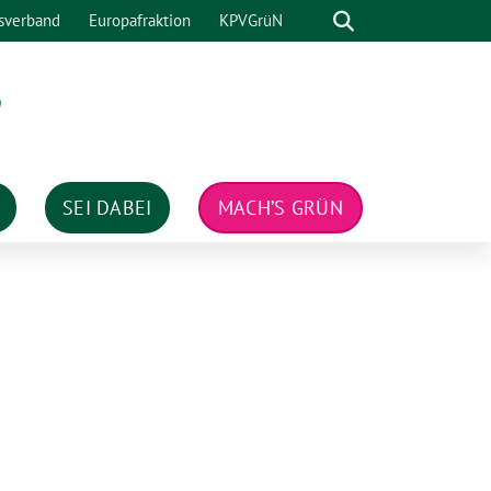
Suche
sverband
Europafraktion
KPVGrüN
n
SEI DABEI
MACH’S GRÜN