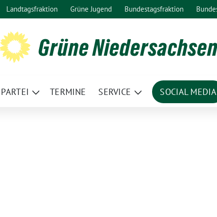
Landtagsfraktion
Grüne Jugend
Bundestagsfraktion
Bunde
Grüne Niedersachse
PARTEI
TERMINE
SERVICE
SOCIAL MEDIA
ge
Zeige
Zeige
termenü
Untermenü
Untermenü