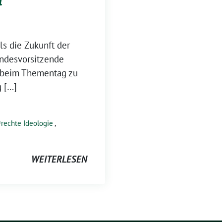
t
ls die Zukunft der
andesvorsitzende
r beim Thementag zu
g […]
rechte Ideologie
,
WEITERLESEN