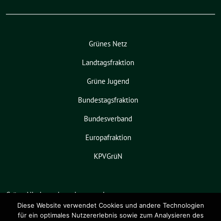
Grünes Netz
Landtagsfraktion
Grüne Jugend
Bundestagsfraktion
Bundesverband
Europafraktion
KPVGrüN
Grüne Niedersachsen benutzt das
freie grüne Theme
sunflower
‐ ein
Diese Website verwendet Cookies und andere Technologien
für ein optimales Nutzererlebnis sowie zum Analysieren des
Angebot der
verdigado eG
.