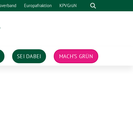
Suche
sverband
Europafraktion
KPVGrüN
n
SEI DABEI
MACH’S GRÜN