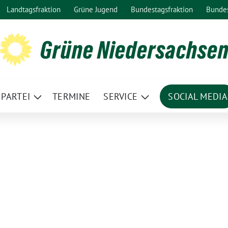
Landtagsfraktion
Grüne Jugend
Bundestagsfraktion
Bunde
Grüne Niedersachse
PARTEI
TERMINE
SERVICE
SOCIAL MEDIA
ge
Zeige
Zeige
termenü
Untermenü
Untermenü