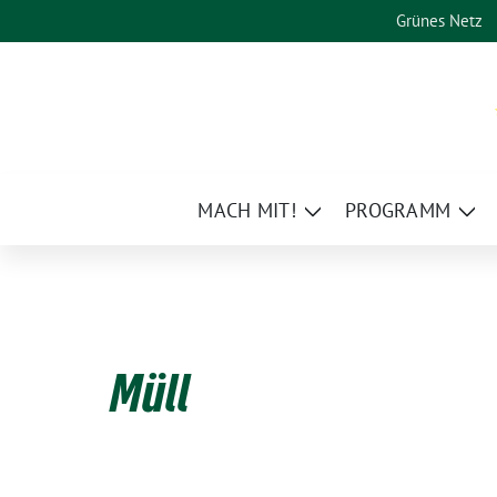
Weiter
Grünes Netz
zum
Inhalt
MACH MIT!
PROGRAMM
Zeige
Zei
Untermenü
Un
Müll