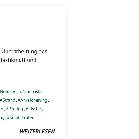
 Überarbeitung des
lastikmüll und
Nordsee
,
Zahnpasta
,
Strand
,
Anreicherung
,
te
,
Peeling
,
Fische
,
ng
,
Schildkröten
WEITERLESEN