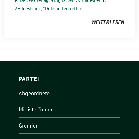
LDK
,
Parteitag
,
Digital
,
LDK Hildesheim
,
Hildesheim
,
Delegiertentreffen
WEITERLESEN
PARTEI
Abgeordnete
Minister*innen
Gremien