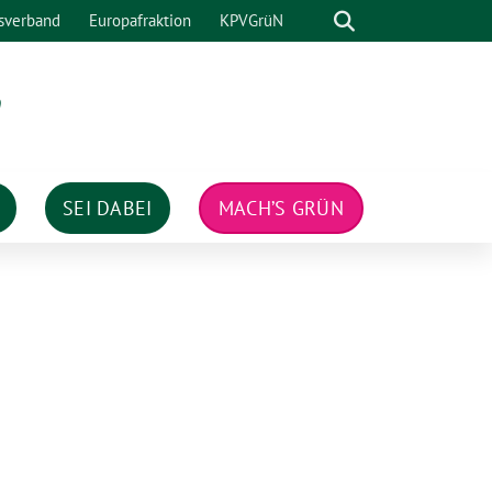
Suche
sverband
Europafraktion
KPVGrüN
n
SEI DABEI
MACH’S GRÜN