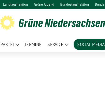
Landtagsfraktion
Grüne Jugend
Bundestagsfraktion
Bunde
Grüne Niedersachse
PARTEI
TERMINE
SERVICE
SOCIAL MEDIA
ge
Zeige
Zeige
termenü
Untermenü
Untermenü