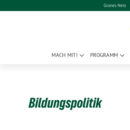
Weiter
Grünes Netz
zum
Inhalt
MACH MIT!
PROGRAMM
Zeige
Zei
Untermenü
Un
Bildungspolitik