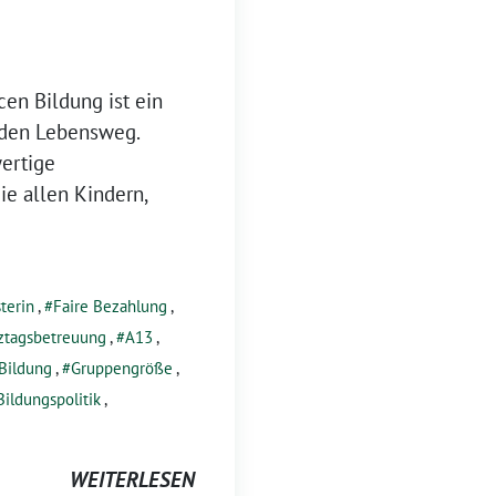
cen Bildung ist ein
eden Lebensweg.
wertige
ie allen Kindern,
terin
,
Faire Bezahlung
,
ztagsbetreuung
,
A13
,
Bildung
,
Gruppengröße
,
Bildungspolitik
,
WEITERLESEN