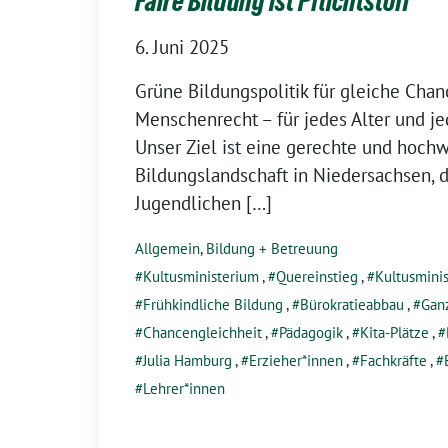
Faire Bildung ist Pflichtstoff
6. Juni 2025
Grüne Bildungspolitik für gleiche Chan
Menschenrecht – für jedes Alter und j
Unser Ziel ist eine gerechte und hoch
Bildungslandschaft in Niedersachsen, d
Jugendlichen […]
Allgemein
,
Bildung + Betreuung
Kultusministerium
,
Quereinstieg
,
Kultusminis
Frühkindliche Bildung
,
Bürokratieabbau
,
Gan
Chancengleichheit
,
Pädagogik
,
Kita-Plätze
,
Julia Hamburg
,
Erzieher*innen
,
Fachkräfte
,
Lehrer*innen