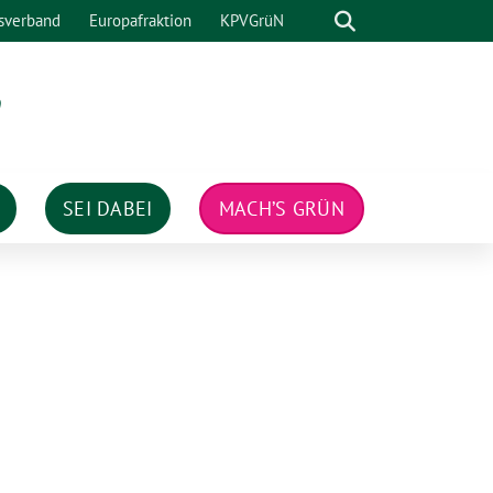
Suche
sverband
Europafraktion
KPVGrüN
n
SEI DABEI
MACH’S GRÜN