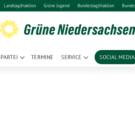
Landtagsfraktion
Grüne Jugend
Bundestagsfraktion
Bunde
Grüne Niedersachse
PARTEI
TERMINE
SERVICE
SOCIAL MEDIA
ge
Zeige
Zeige
termenü
Untermenü
Untermenü