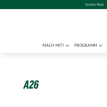
Weiter
Grünes Netz
zum
Inhalt
MACH MIT!
PROGRAMM
Zeige
Zei
Untermenü
Un
A26