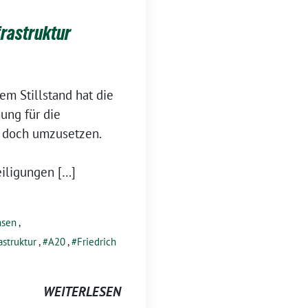
rastruktur
em Stillstand hat die
ung für die
 doch umzusetzen.
eiligungen […]
hsen
,
astruktur
,
A20
,
Friedrich
WEITERLESEN