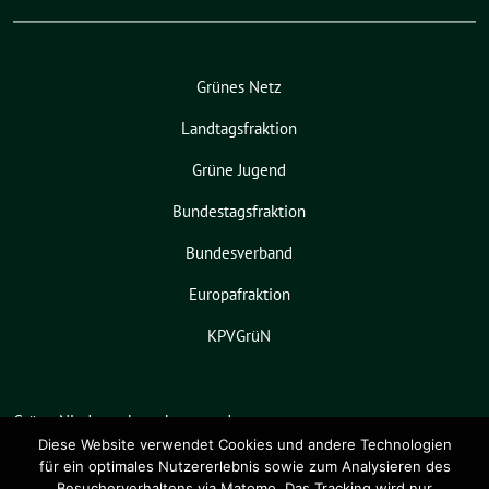
Grünes Netz
Landtagsfraktion
Grüne Jugend
Bundestagsfraktion
Bundesverband
Europafraktion
KPVGrüN
Grüne Niedersachsen benutzt das
freie grüne Theme
sunflower
‐ ein
Diese Website verwendet Cookies und andere Technologien
für ein optimales Nutzererlebnis sowie zum Analysieren des
Angebot der
verdigado eG
.
Besucherverhaltens via Matomo. Das Tracking wird nur