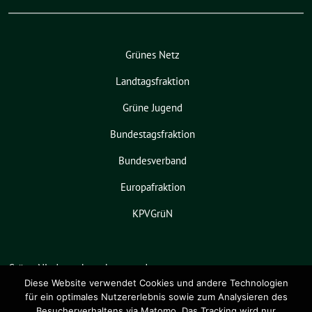
Grünes Netz
Landtagsfraktion
Grüne Jugend
Bundestagsfraktion
Bundesverband
Europafraktion
KPVGrüN
Grüne Niedersachsen benutzt das
freie grüne Theme
sunflower
‐ ein
Diese Website verwendet Cookies und andere Technologien
für ein optimales Nutzererlebnis sowie zum Analysieren des
Angebot der
verdigado eG
.
Besucherverhaltens via Matomo. Das Tracking wird nur