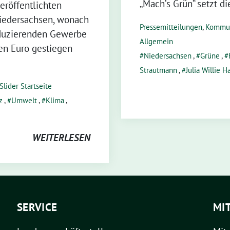
„Mach’s Grün“ setzt di
eröffentlichten
Niedersachsen, wonach
Pressemitteilungen
,
Kommu
oduzierenden Gewerbe
Allgemein
den Euro gestiegen
Niedersachsen
,
Grüne
,
Strautmann
,
Julia Willie 
Slider Startseite
z
,
Umwelt
,
Klima
,
WEITERLESEN
SERVICE
MI