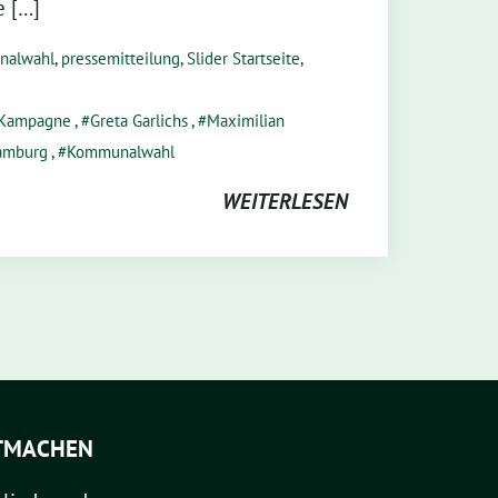
e […]
nalwahl
,
pressemitteilung
,
Slider Startseite
,
Kampagne
,
Greta Garlichs
,
Maximilian
Hamburg
,
Kommunalwahl
WEITERLESEN
TMACHEN