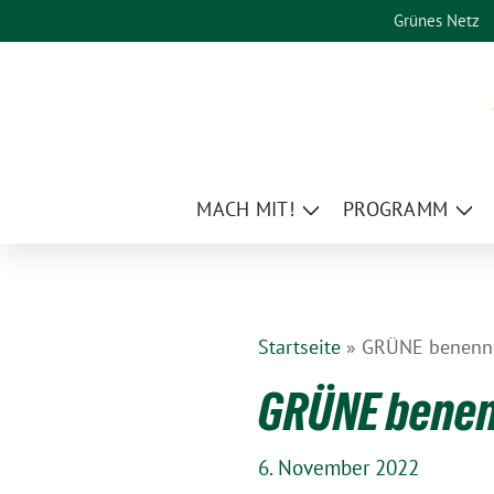
Weiter
Grünes Netz
zum
Inhalt
MACH MIT!
PROGRAMM
Zeige
Zei
Untermenü
Un
Startseite
»
GRÜNE benenne
GRÜNE benen
6. November 2022