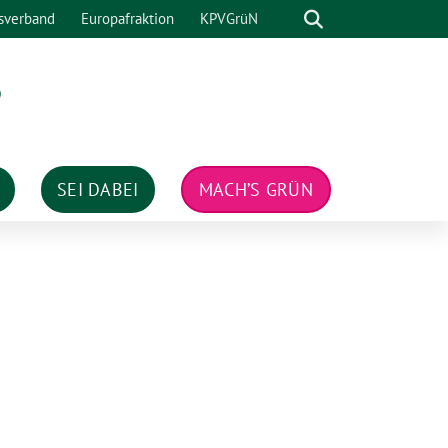
Suche
sverband
Europafraktion
KPVGrüN
n
SEI DABEI
MACH’S GRÜN