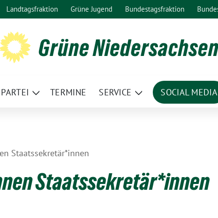
Landtagsfraktion
Grüne Jugend
Bundestagsfraktion
Bunde
Grüne Niedersachse
PARTEI
TERMINE
SERVICE
SOCIAL MEDIA
ge
Zeige
Zeige
termenü
Untermenü
Untermenü
n Staatssekretär*innen
nen Staatssekretär*innen