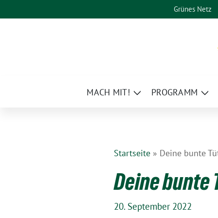
Weiter
Grünes Netz
zum
Inhalt
MACH MIT!
PROGRAMM
Zeige
Zei
Untermenü
Un
Startseite
»
Deine bunte Tü
Deine bunte 
20. September 2022