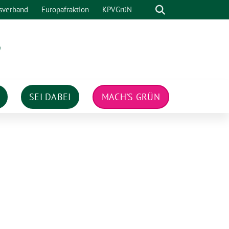
Suche
sverband
Europafraktion
KPVGrüN
n
SEI DABEI
MACH’S GRÜN