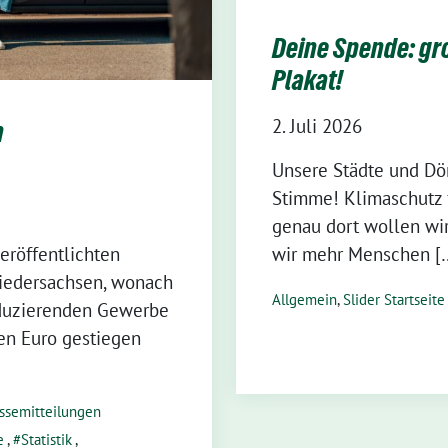
Deine Spende: gro
Plakat!
2. Juli 2026
n
Unsere Städte und Dör
Stimme! Klimaschutz 
genau dort wollen wir
eröffentlichten
wir mehr Menschen [
Niedersachsen, wonach
Allgemein
,
Slider Startseite
oduzierenden Gewerbe
den Euro gestiegen
ssemitteilungen
e
,
Statistik
,