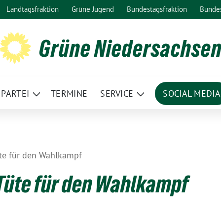
Landtagsfraktion
Grüne Jugend
Bundestagsfraktion
Bunde
Grüne Niedersachse
PARTEI
TERMINE
SERVICE
SOCIAL MEDIA
ge
Zeige
Zeige
termenü
Untermenü
Untermenü
te für den Wahlkampf
Tüte für den Wahlkampf