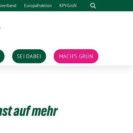
Suche
sverband
Europafraktion
KPVGrüN
n
SEI DABEI
MACH’S GRÜN
st auf mehr