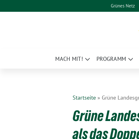
Weiter
Grünes Netz
zum
Inhalt
MACH MIT!
PROGRAMM
Zeige
Zei
Untermenü
Un
Startseite
»
Grüne Landesgr
Grüne Lande
als das Dopp