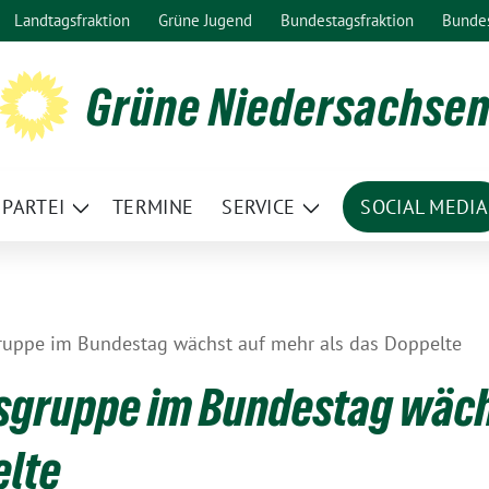
Landtagsfraktion
Grüne Jugend
Bundestagsfraktion
Bunde
Grüne Niedersachse
PARTEI
TERMINE
SERVICE
SOCIAL MEDIA
ge
Zeige
Zeige
termenü
Untermenü
Untermenü
uppe im Bundestag wächst auf mehr als das Doppelte
sgruppe im Bundestag wäch
elte