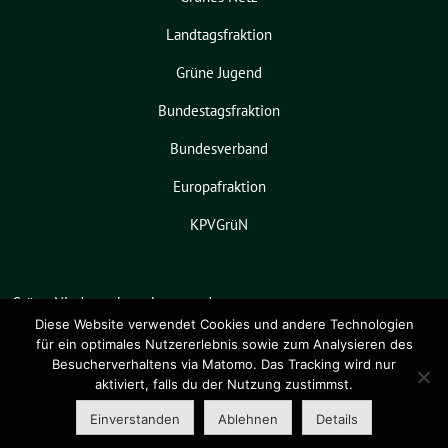
Landtagsfraktion
Grüne Jugend
Bundestagsfraktion
Bundesverband
Europafraktion
KPVGrüN
Grüne Niedersachsen benutzt das
freie grüne Theme
sunflower
‐ ein
Diese Website verwendet Cookies und andere Technologien
für ein optimales Nutzererlebnis sowie zum Analysieren des
Angebot der
verdigado eG
.
Besucherverhaltens via Matomo. Das Tracking wird nur
aktiviert, falls du der Nutzung zustimmst.
Einverstanden
Ablehnen
Details