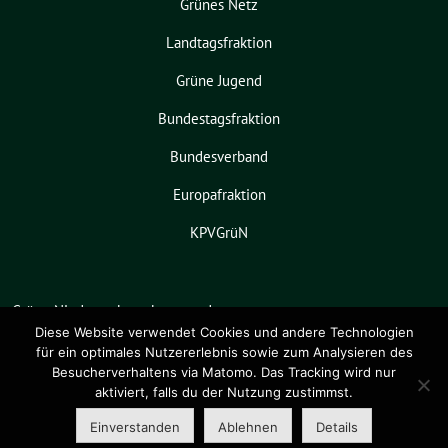
Grünes Netz
Landtagsfraktion
Grüne Jugend
Bundestagsfraktion
Bundesverband
Europafraktion
KPVGrüN
Grüne Niedersachsen benutzt das
freie grüne Theme
sunflower
‐ ein
Diese Website verwendet Cookies und andere Technologien
für ein optimales Nutzererlebnis sowie zum Analysieren des
Angebot der
verdigado eG
.
Besucherverhaltens via Matomo. Das Tracking wird nur
aktiviert, falls du der Nutzung zustimmst.
Einverstanden
Ablehnen
Details