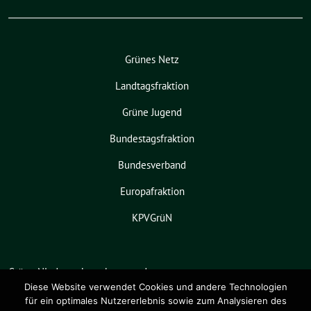
Grünes Netz
Landtagsfraktion
Grüne Jugend
Bundestagsfraktion
Bundesverband
Europafraktion
KPVGrüN
Grüne Niedersachsen benutzt das
freie grüne Theme
sunflower
‐ ein
Diese Website verwendet Cookies und andere Technologien
für ein optimales Nutzererlebnis sowie zum Analysieren des
Angebot der
verdigado eG
.