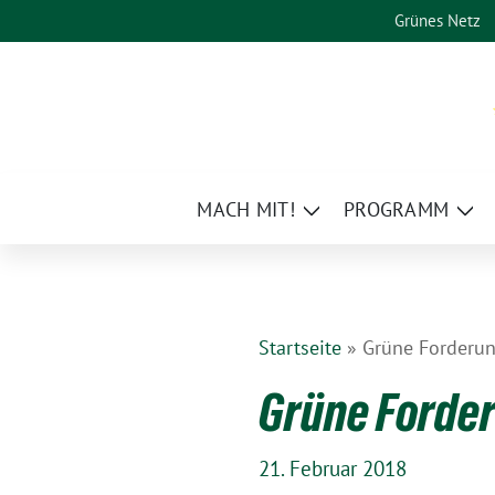
Weiter
Grünes Netz
zum
Inhalt
MACH MIT!
PROGRAMM
Zeige
Zei
Untermenü
Un
Startseite
»
Grüne Forderun
Grüne Forde
21. Februar 2018