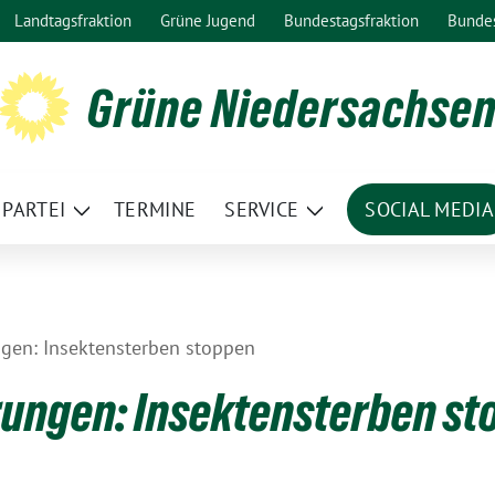
Landtagsfraktion
Grüne Jugend
Bundestagsfraktion
Bunde
Grüne Niedersachse
PARTEI
TERMINE
SERVICE
SOCIAL MEDIA
ge
Zeige
Zeige
termenü
Untermenü
Untermenü
gen: Insektensterben stoppen
rungen: Insektensterben st