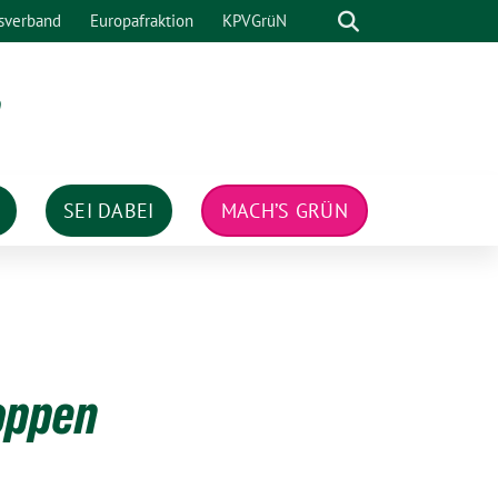
Suche
sverband
Europafraktion
KPVGrüN
n
SEI DABEI
MACH’S GRÜN
oppen