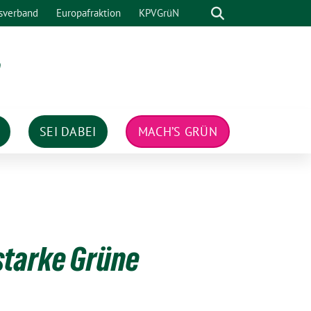
Suche
sverband
Europafraktion
KPVGrüN
n
SEI DABEI
MACH’S GRÜN
starke Grüne