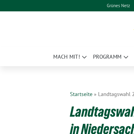
Weiter
Grünes Netz
zum
Inhalt
MACH MIT!
PROGRAMM
Zeige
Zei
Untermenü
Un
Startseite
»
Landtagswahl 2
Landtagswahl
in Niedersac