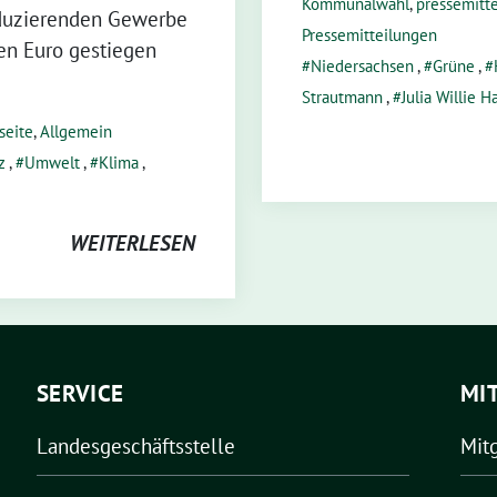
Kommunalwahl
,
pressemitt
oduzierenden Gewerbe
Pressemitteilungen
den Euro gestiegen
Niedersachsen
,
Grüne
,
Strautmann
,
Julia Willie 
seite
,
Allgemein
z
,
Umwelt
,
Klima
,
WEITERLESEN
SERVICE
MI
Landesgeschäftsstelle
Mit