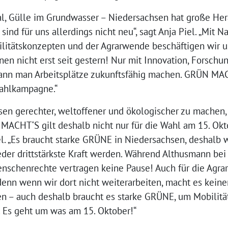
dal, Gülle im Grundwasser – Niedersachsen hat große He
nd für uns allerdings nicht neu“, sagt Anja Piel. „Mit Na
itätskonzepten und der Agrarwende beschäftigen wir u
en nicht erst seit gestern! Nur mit Innovation, Forsch
nn man Arbeitsplätze zukunftsfähig machen. GRÜN MACH
wahlkampagne.“
en gerechter, weltoffener und ökologischer zu machen,
MACHT‘S gilt deshalb nicht nur für die Wahl am 15. Okto
iel. „Es braucht starke GRÜNE in Niedersachsen, deshalb
der drittstärkste Kraft werden. Während Althusmann bei
enschenrechte vertragen keine Pause! Auch für die Agra
enn wenn wir dort nicht weiterarbeiten, macht es keine
en – auch deshalb braucht es starke GRÜNE, um Mobilit
. Es geht um was am 15. Oktober!“