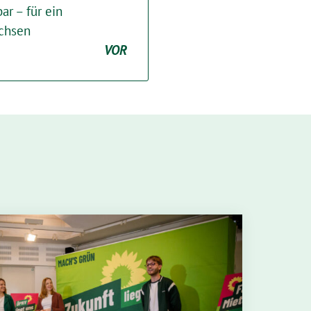
ar – für ein
achsen
VOR