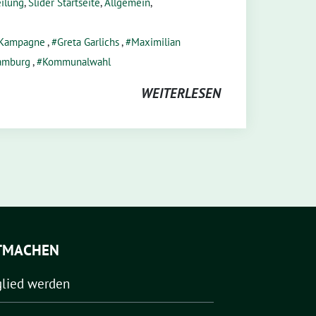
eilung
,
Slider Startseite
,
Allgemein
,
Kampagne
,
Greta Garlichs
,
Maximilian
Hamburg
,
Kommunalwahl
WEITERLESEN
TMACHEN
glied werden