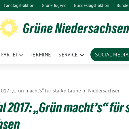
Landtagsfraktion
Grüne Jugend
Bundestagsfraktion
Bunde
Grüne Niedersachse
PARTEI
TERMINE
SERVICE
SOCIAL MEDIA
ge
Zeige
Zeige
termenü
Untermenü
Untermenü
017: „Grün macht’s“ für starke Grüne in Niedersachsen
 2017: „Grün macht’s“ für 
hsen