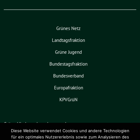
Grünes Netz
Landtagsfraktion
Grüne Jugend
Bundestagsfraktion
Bundesverband
Europafraktion
KPVGrüN
Grüne Niedersachsen benutzt das
freie grüne Theme
sunflower
‐ ein
Diese Website verwendet Cookies und andere Technologien
für ein optimales Nutzererlebnis sowie zum Analysieren des
Angebot der
verdigado eG
.