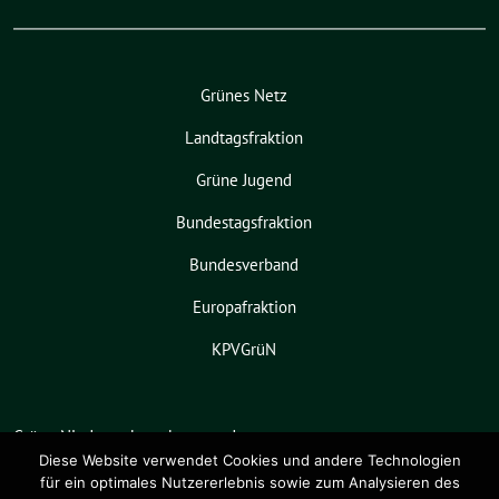
Grünes Netz
Landtagsfraktion
Grüne Jugend
Bundestagsfraktion
Bundesverband
Europafraktion
KPVGrüN
Grüne Niedersachsen benutzt das
freie grüne Theme
sunflower
‐ ein
Diese Website verwendet Cookies und andere Technologien
für ein optimales Nutzererlebnis sowie zum Analysieren des
Angebot der
verdigado eG
.