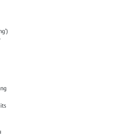
ng‘)
r
ung
its
u