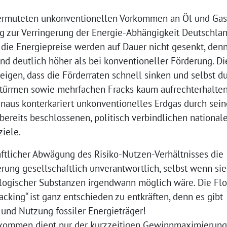
vermuteten unkonventionellen Vorkommen an Öl und Gas
ag zur Verringerung der Energie-Abhängigkeit Deutschla
 die Energiepreise werden auf Dauer nicht gesenkt, denn
nd deutlich höher als bei konventioneller Förderung. Di
igen, dass die Förderraten schnell sinken und selbst d
rtürmen sowie mehrfachen Fracks kaum aufrechterhalte
naus konterkariert unkonventionelles Erdgas durch sein
bereits beschlossenen, politisch verbindlichen national
iele.
aftlicher Abwägung des Risiko-Nutzen-Verhältnisses die
rung gesellschaftlich unverantwortlich, selbst wenn si
logischer Substanzen irgendwann möglich wäre. Die Flo
cking“ ist ganz entschieden zu entkräften, denn es gibt
und Nutzung fossiler Energieträger!
rkommen dient nur der kurzzeitigen Gewinnmaximierung