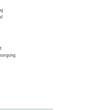
ng
nd
t
rsorgung