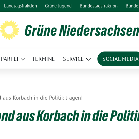
Landtagsfraktion
Grüne Jugend
Bundestagsfraktion
Bunde
Grüne Niedersachse
PARTEI
TERMINE
SERVICE
SOCIAL MEDIA
ge
Zeige
Zeige
termenü
Untermenü
Untermenü
aus Korbach in die Politik tragen!
d aus Korbach in die Politi