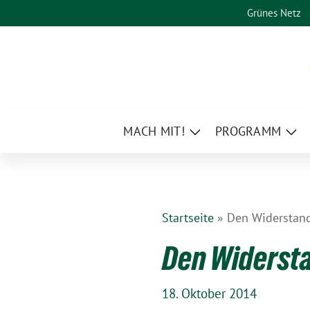
Weiter
Grünes Netz
zum
Inhalt
MACH MIT!
PROGRAMM
Zeige
Zei
Untermenü
Un
Startseite
»
Den Widerstand 
Den Widerstan
18. Oktober 2014