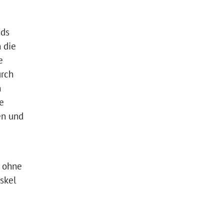
nds
 die
e
urch
n
e
en und
e ohne
skel