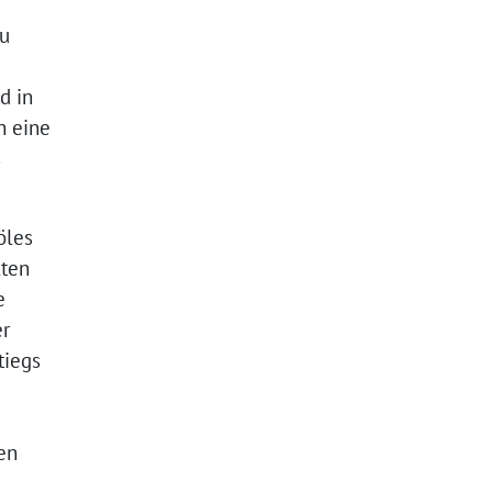
zu
d in
n eine
s
öles
lten
e
er
tiegs
len