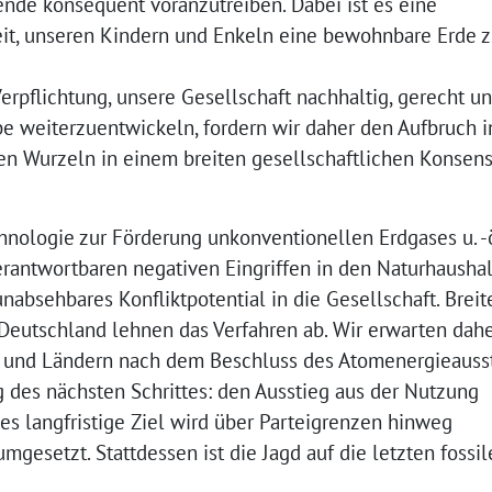
de konsequent voranzutreiben. Dabei ist es eine
it, unseren Kindern und Enkeln eine bewohnbare Erde 
erpflichtung, unsere Gesellschaft nachhaltig, gerecht un
be weiterzuentwickeln, fordern wir daher den Aufbruch i
en Wurzeln in einem breiten gesellschaftlichen Konsen
chnologie zur Förderung unkonventionellen Erdgases u. -
verantwortbaren negativen Eingriffen in den Naturhausha
nabsehbares Konfliktpotential in die Gesellschaft. Breit
Deutschland lehnen das Verfahren ab. Wir erwarten dah
d und Ländern nach dem Beschluss des Atomenergieauss
des nächsten Schrittes: den Ausstieg aus der Nutzung
ses langfristige Ziel wird über Parteigrenzen hinweg
mgesetzt. Stattdessen ist die Jagd auf die letzten fossi