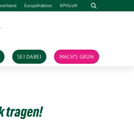
Suche
sverband
Europafraktion
KPVGrüN
n
SEI DABEI
MACH’S GRÜN
k tragen!