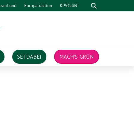
Suche
sverband
Europafraktion
KPVGrüN
n
SEI DABEI
MACH’S GRÜN