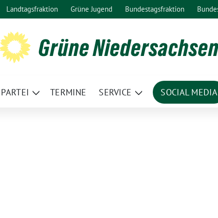
Landtagsfraktion
Grüne Jugend
Bundestagsfraktion
Bunde
Grüne Niedersachse
PARTEI
TERMINE
SERVICE
SOCIAL MEDIA
ge
Zeige
Zeige
termenü
Untermenü
Untermenü