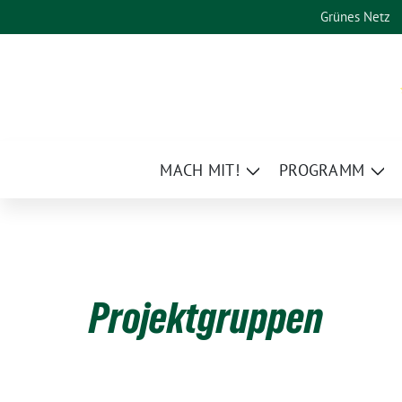
Weiter
Grünes Netz
zum
Inhalt
MACH MIT!
PROGRAMM
Zeige
Zei
Untermenü
Un
Projektgruppen