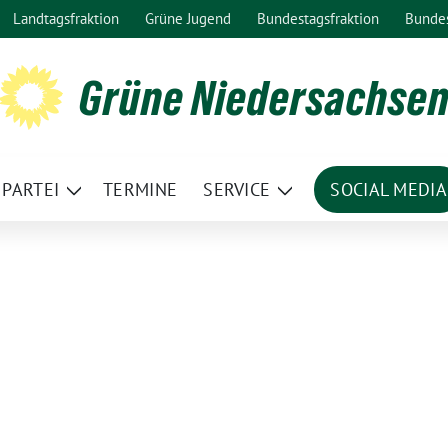
Landtagsfraktion
Grüne Jugend
Bundestagsfraktion
Bunde
Grüne Niedersachse
PARTEI
TERMINE
SERVICE
SOCIAL MEDIA
ge
Zeige
Zeige
termenü
Untermenü
Untermenü