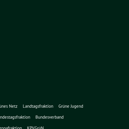
ünes Netz
Landtagsfraktion
Grüne Jugend
ndestagsfraktion
Bundesverband
ropafraktion
KPVGrüN