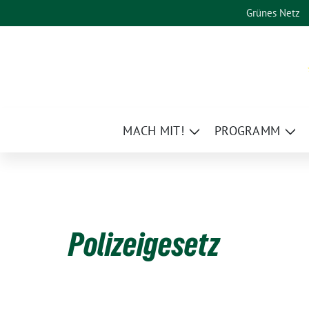
Weiter
Grünes Netz
zum
Inhalt
MACH MIT!
PROGRAMM
Zeige
Zei
Untermenü
Un
Polizeigesetz