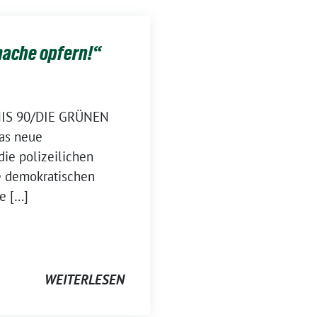
mache opfern!“
DNIS 90/DIE GRÜNEN
Das neue
die polizeilichen
e demokratischen
e […]
WEITERLESEN