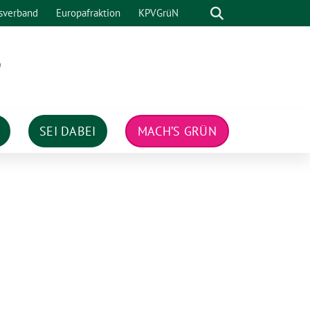
Suche
sverband
Europafraktion
KPVGrüN
n
SEI DABEI
MACH’S GRÜN