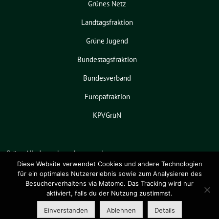
Grünes Netz
Landtagsfraktion
Grüne Jugend
Bundestagsfraktion
Bundesverband
Europafraktion
KPVGrüN
Grüne Niedersachsen benutzt das
freie grüne Theme
sunflower
‐ ein
Diese Website verwendet Cookies und andere Technologien
für ein optimales Nutzererlebnis sowie zum Analysieren des
Angebot der
verdigado eG
.
Besucherverhaltens via Matomo. Das Tracking wird nur
aktiviert, falls du der Nutzung zustimmst.
Einverstanden
Ablehnen
Details