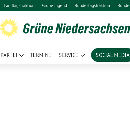
Landtagsfraktion
Grüne Jugend
Bundestagsfraktion
Bunde
Grüne Niedersachse
PARTEI
TERMINE
SERVICE
SOCIAL MEDIA
ge
Zeige
Zeige
termenü
Untermenü
Untermenü