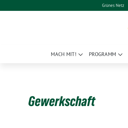
Weiter
Grünes Netz
zum
Inhalt
MACH MIT!
PROGRAMM
Zeige
Zei
Untermenü
Un
Gewerkschaft