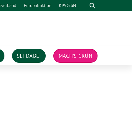
Suche
sverband
Europafraktion
KPVGrüN
n
SEI DABEI
MACH’S GRÜN