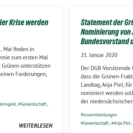
aler Krise werden
Statement der Gr
Nominierung von A
Bundesvorstand 
 Mai finden in
21. Januar 2020
emie zum ersten Mal
en Grünen unterstützen
Der DGB-Vorsitzende R
seinen Forderungen,
dass die Grünen-Frak
Landtag, Anja Piel, f
nominiert werden soll
der niedersächsischen
terngeld
,
Gewerkschaft
,
Pressemitteilungen
Gewerkschaft
,
Anja Piel
,
WEITERLESEN