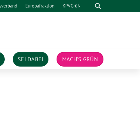
Suche
sverband
Europafraktion
KPVGrüN
n
SEI DABEI
MACH’S GRÜN