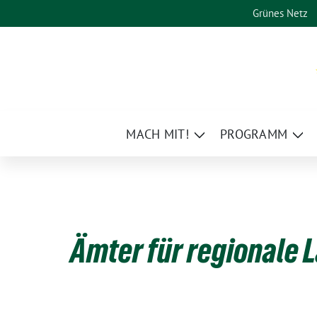
Weiter
Grünes Netz
zum
Inhalt
MACH MIT!
PROGRAMM
Zeige
Zei
Untermenü
Un
Ämter für regionale