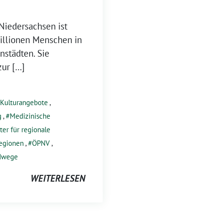
Niedersachsen ist
Millionen Menschen in
nstädten. Sie
zur […]
Kulturangebote
,
g
,
Medizinische
er für regionale
egionen
,
ÖPNV
,
dwege
WEITERLESEN