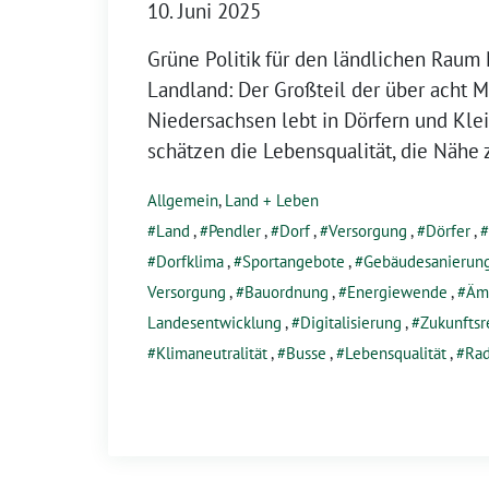
10. Juni 2025
Grüne Politik für den ländlichen Raum 
Landland: Der Großteil der über acht 
Niedersachsen lebt in Dörfern und Klei
schätzen die Lebensqualität, die Nähe 
Allgemein
,
Land + Leben
Land
,
Pendler
,
Dorf
,
Versorgung
,
Dörfer
,
Dorfklima
,
Sportangebote
,
Gebäudesanierun
Versorgung
,
Bauordnung
,
Energiewende
,
Ämt
Landesentwicklung
,
Digitalisierung
,
Zukunftsr
Klimaneutralität
,
Busse
,
Lebensqualität
,
Ra