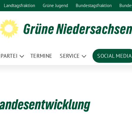
Landtagsfraktion
Grüne Jugend
Bundestagsfraktion
Bunde
Grüne Niedersachse
PARTEI
TERMINE
SERVICE
SOCIAL MEDIA
ge
Zeige
Zeige
termenü
Untermenü
Untermenü
 Landesentwicklung