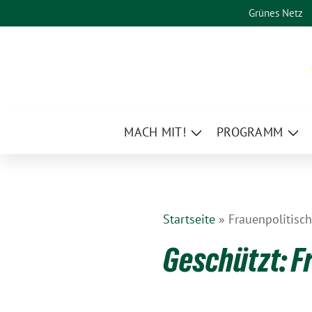
Weiter
Grünes Netz
zum
Inhalt
MACH MIT!
PROGRAMM
Zeige
Zei
Untermenü
Un
Startseite
»
Frauenpolitisc
Geschützt: F