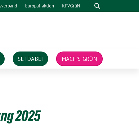
Suche
sverband
Europafraktion
KPVGrüN
n
SEI DABEI
MACH’S GRÜN
ung 2025