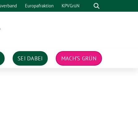
Suche
sverband
Europafraktion
KPVGrüN
n
SEI DABEI
MACH’S GRÜN