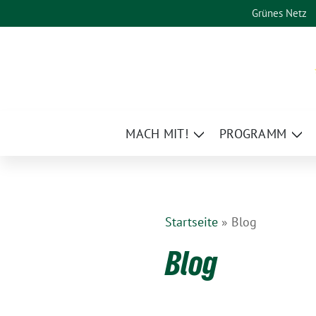
Weiter
Grünes Netz
zum
Inhalt
MACH MIT!
PROGRAMM
Zeige
Zei
Untermenü
Un
Startseite
»
Blog
Blog