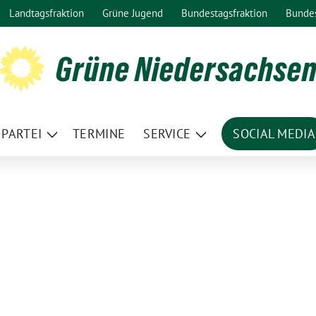
Landtagsfraktion
Grüne Jugend
Bundestagsfraktion
Bunde
Grüne Niedersachse
PARTEI
TERMINE
SERVICE
SOCIAL MEDIA
ge
Zeige
Zeige
termenü
Untermenü
Untermenü